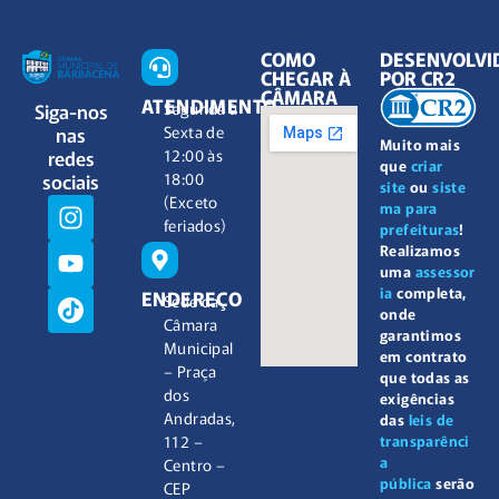
COMO
DESENVOLVI
CHEGAR À
POR CR2
CÂMARA
ATENDIMENTO
Siga-nos
Segunda à
nas
Sexta de
Muito mais
redes
12:00 às
que
criar
sociais
18:00
site
ou
siste
(Exceto
ma para
feriados)
prefeituras
!
Realizamos
uma
assessor
ia
completa,
ENDEREÇO
Sede da
onde
Câmara
garantimos
Municipal
em contrato
– Praça
que todas as
dos
exigências
Andradas,
das
leis de
112 –
transparênci
a
Centro –
pública
serão
CEP