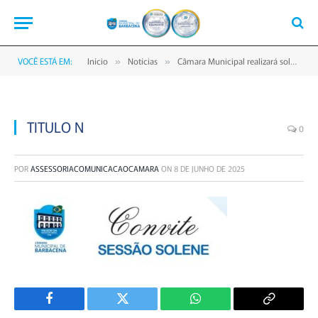
VOCÊ ESTÁ EM:
Início
Notícias
Câmara Municipal realizará solenidade para entrega de títulos e homenagem à Escola ” A Maré “
»
»
TITULO N
0
POR
ASSESSORIACOMUNICACAOCAMARA
ON
8 DE JUNHO DE 2025
Facebook
Twitter
WhatsApp
Copiar