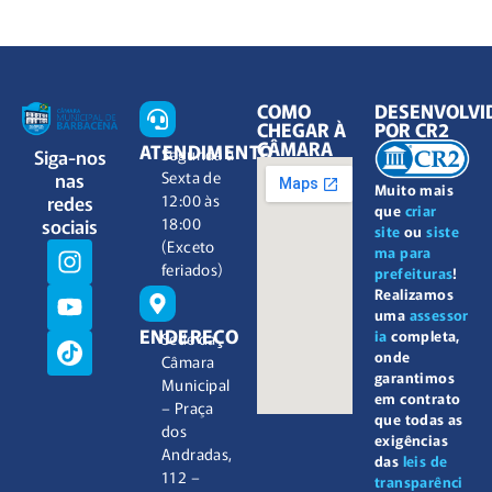
COMO
DESENVOLVI
CHEGAR À
POR CR2
CÂMARA
ATENDIMENTO
Siga-nos
Segunda à
nas
Sexta de
Muito mais
redes
12:00 às
que
criar
sociais
18:00
site
ou
siste
(Exceto
ma para
feriados)
prefeituras
!
Realizamos
uma
assessor
ENDEREÇO
ia
completa,
Sede da
onde
Câmara
garantimos
Municipal
em contrato
– Praça
que todas as
dos
exigências
Andradas,
das
leis de
112 –
transparênci