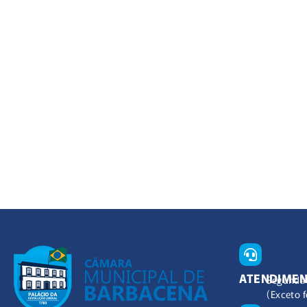
ATENDIME
Segunda 
(Exceto f