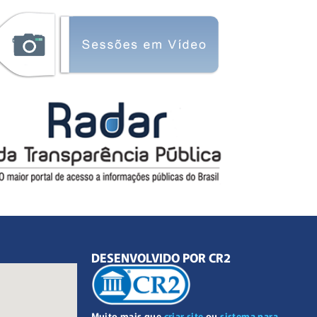
DESENVOLVIDO POR CR2
Muito mais que
criar site
ou
sistema para