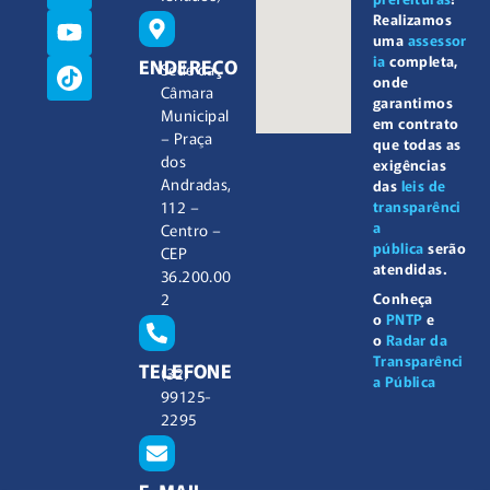
Realizamos
uma
assessor
ia
completa,
ENDEREÇO
Sede da
onde
Câmara
garantimos
Municipal
em contrato
– Praça
que todas as
dos
exigências
Andradas,
das
leis de
112 –
transparênci
a
Centro –
pública
serão
CEP
atendidas.
36.200.00
2
Conheça
o
PNTP
e
o
Radar da
Transparênci
TELEFONE
(32)
a Pública
99125-
2295