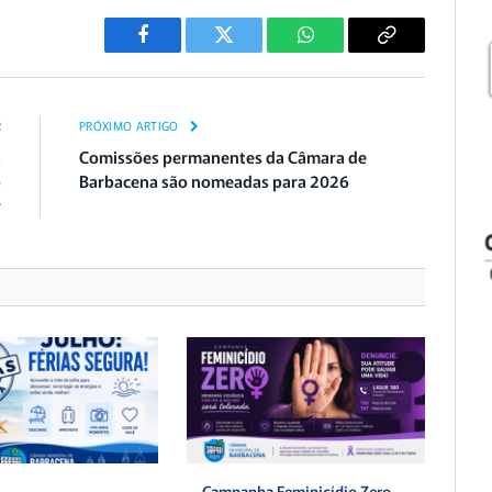
Facebook
Twitter
WhatsApp
Copiar
Link
R
PRÓXIMO ARTIGO
a
Comissões permanentes da Câmara de
o
Barbacena são nomeadas para 2026
r
Campanha Feminicídio Zero