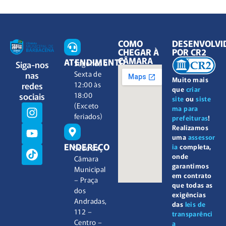
COMO
DESENVOLVI
CHEGAR À
POR CR2
CÂMARA
ATENDIMENTO
Siga-nos
Segunda à
nas
Sexta de
Muito mais
redes
12:00 às
que
criar
sociais
18:00
site
ou
siste
(Exceto
ma para
feriados)
prefeituras
!
Realizamos
uma
assessor
ENDEREÇO
ia
completa,
Sede da
onde
Câmara
garantimos
Municipal
em contrato
– Praça
que todas as
dos
exigências
Andradas,
das
leis de
112 –
transparênci
Centro –
a