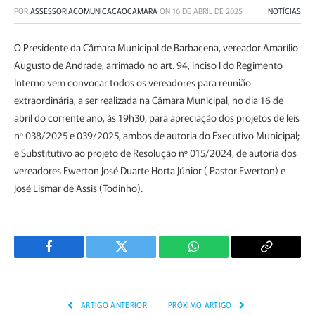
POR
ASSESSORIACOMUNICACAOCAMARA
ON
16 DE ABRIL DE 2025
NOTÍCIAS
O Presidente da Câmara Municipal de Barbacena, vereador Amarílio
Augusto de Andrade, arrimado no art. 94, inciso I do Regimento
Interno vem convocar todos os vereadores para reunião
extraordinária, a ser realizada na Câmara Municipal, no dia 16 de
abril do corrente ano, às 19h30, para apreciação dos projetos de leis
nº 038/2025 e 039/2025, ambos de autoria do Executivo Municipal;
e Substitutivo ao projeto de Resolução nº 015/2024, de autoria dos
vereadores Ewerton José Duarte Horta Júnior ( Pastor Ewerton) e
José Lismar de Assis (Todinho).
Facebook
Twitter
WhatsApp
Copiar
Link
ARTIGO ANTERIOR
PRÓXIMO ARTIGO