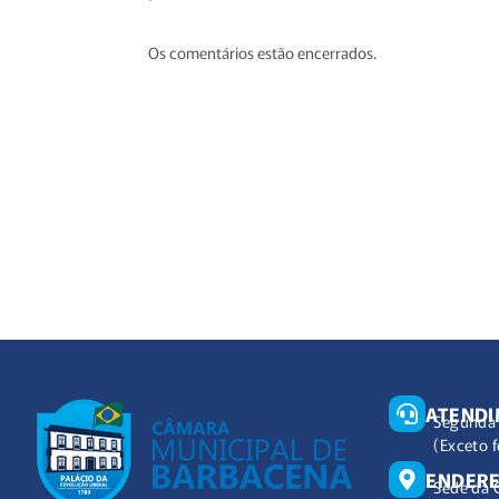
Os comentários estão encerrados.
ATEND
Segunda 
(Exceto f
ENDER
Sede da 