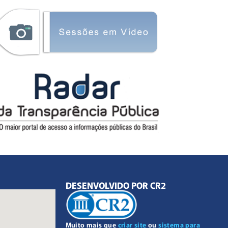
DESENVOLVIDO POR CR2
Muito mais que
criar site
ou
sistema para