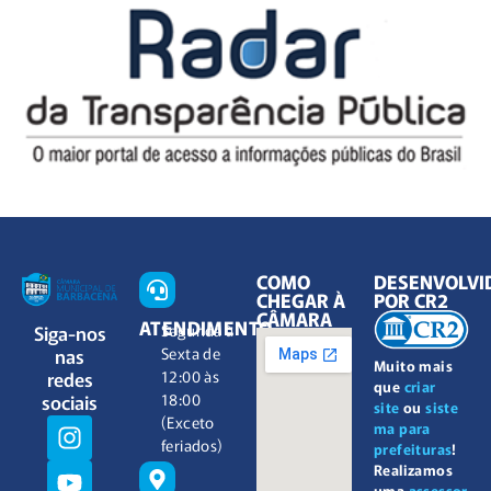
COMO
DESENVOLVI
CHEGAR À
POR CR2
CÂMARA
ATENDIMENTO
Siga-nos
Segunda à
nas
Sexta de
Muito mais
redes
12:00 às
que
criar
sociais
18:00
site
ou
siste
(Exceto
ma para
feriados)
prefeituras
!
Realizamos
uma
assessor