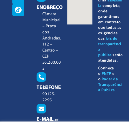
ia
completa,
ENDEREÇO
Sede da
onde
Câmara
garantimos
Municipal
em contrato
– Praça
que todas as
dos
exigências
Andradas,
das
leis de
112 –
transparênci
a
Centro –
pública
serão
CEP
atendidas.
36.200.00
2
Conheça
o
PNTP
e
o
Radar da
Transparênci
TELEFONE
(32)
a Pública
99125-
2295
E-MAIL
camaram
unicipal@