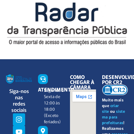
COMO
DESENVOLVI
CHEGAR À
POR CR2
CÂMARA
ATENDIMENTO
Siga-nos
Segunda à
nas
Sexta de
Muito mais
redes
12:00 às
que
criar
sociais
18:00
site
ou
siste
(Exceto
ma para
feriados)
prefeituras
!
Realizamos
uma
assessor