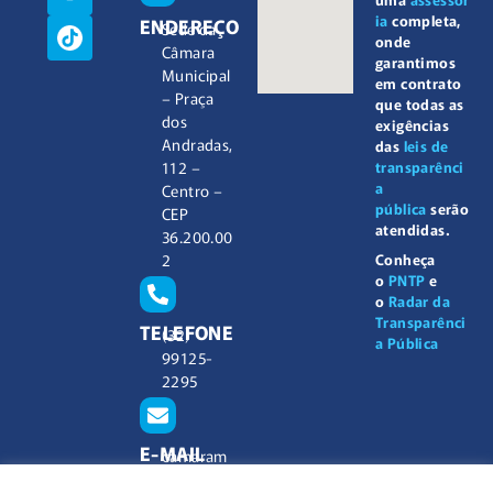
ia
completa,
ENDEREÇO
Sede da
onde
Câmara
garantimos
Municipal
em contrato
– Praça
que todas as
dos
exigências
Andradas,
das
leis de
112 –
transparênci
a
Centro –
pública
serão
CEP
atendidas.
36.200.00
2
Conheça
o
PNTP
e
o
Radar da
Transparênci
TELEFONE
(32)
a Pública
99125-
2295
E-MAIL
camaram
unicipal@