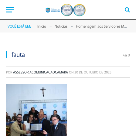
VOCÊ ESTÁ EM:
Início
Notícias
Homenagem aos Servidores Marca Sessão Solene na Câmara de Barbacena
»
»
fauta
0
POR
ASSESSORIACOMUNICACAOCAMARA
ON
30 DE OUTUBRO DE 2025