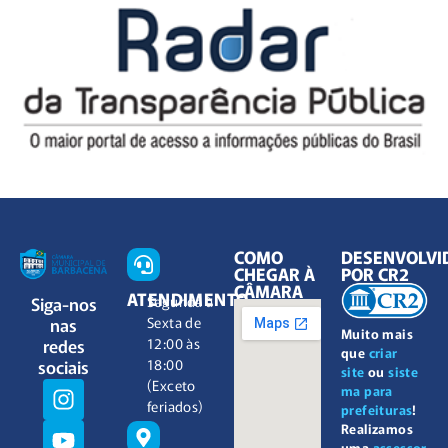
COMO
DESENVOLVI
CHEGAR À
POR CR2
CÂMARA
ATENDIMENTO
Siga-nos
Segunda à
nas
Sexta de
Muito mais
redes
12:00 às
que
criar
sociais
18:00
site
ou
siste
(Exceto
ma para
feriados)
prefeituras
!
Realizamos
uma
assessor