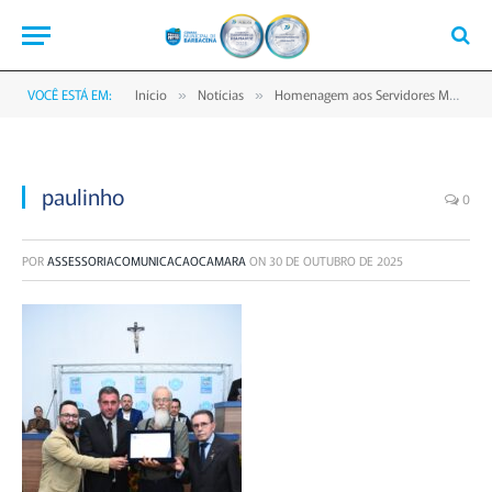
VOCÊ ESTÁ EM:
Início
Notícias
Homenagem aos Servidores Marca Sessão Solene na Câmara de Barbacena
»
»
paulinho
0
POR
ASSESSORIACOMUNICACAOCAMARA
ON
30 DE OUTUBRO DE 2025