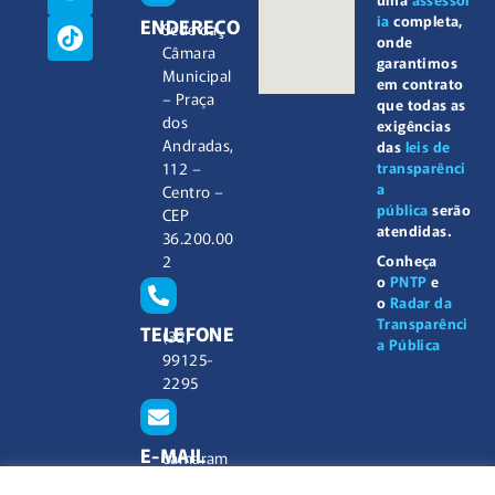
ia
completa,
ENDEREÇO
Sede da
onde
Câmara
garantimos
Municipal
em contrato
– Praça
que todas as
dos
exigências
Andradas,
das
leis de
112 –
transparênci
a
Centro –
pública
serão
CEP
atendidas.
36.200.00
2
Conheça
o
PNTP
e
o
Radar da
Transparênci
TELEFONE
(32)
a Pública
99125-
2295
E-MAIL
camaram
unicipal@