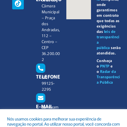
onde
Câmara
garantimos
Municipal
em contrato
– Praça
que todas as
dos
exigências
Andradas,
das
leis de
112 –
transparênci
Centro –
a
CEP
pública
serão
atendidas.
36.200.00
2
Conheça
o
PNTP
e
o
Radar da
TELEFONE
Transparênci
(32)
a Pública
99125-
2295
E-MAIL
camaram
unicipal@
Nós usamos cookies para melhorar sua experiência de
barbacen
navegação no portal. Ao utilizar nosso portal, você concorda com
a.mg.gov.