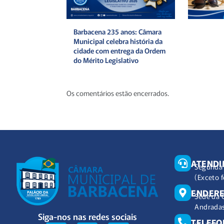
Barbacena 235 anos: Câmara
Municipal celebra história da
cidade com entrega da Ordem
do Mérito Legislativo
Os comentários estão encerrados.
ATEND
Segunda 
(Exceto f
ENDER
Sede da 
Andradas
Siga-nos nas redes sociais
TELEFO