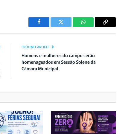
Facebook
Twitter
WhatsApp
Copiar
Link
R
PRÓXIMO ARTIGO
a
Homens e mulheres do campo serão
a
homenageados em Sessão Solene da
s
Câmara Municipal
C