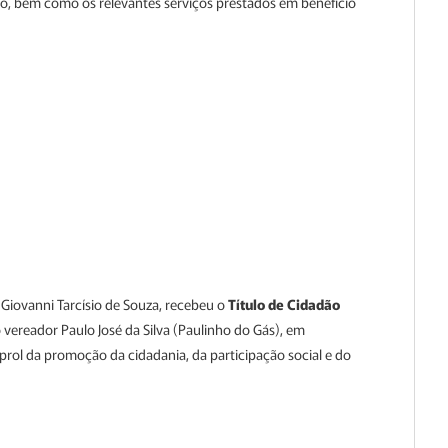
do, bem como os relevantes serviços prestados em benefício
iovanni Tarcísio de Souza, recebeu o
Título de Cidadão
 vereador Paulo José da Silva (Paulinho do Gás), em
rol da promoção da cidadania, da participação social e do