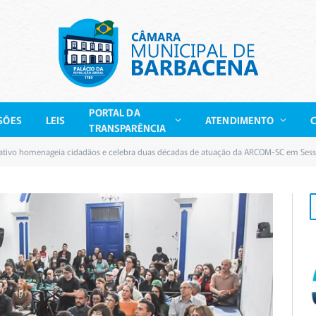
PORTAL DA
SÕES
LEIS
ATENDIMENTO
TRANSPARÊNCIA
lativo homenageia cidadãos e celebra duas décadas de atuação da ARCOM-SC em Ses