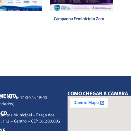
Campanha Feminicídio Zero
COMO CHEGAR À CÂMARA
IMENTO
à Sexta de 12:00 às 18:00
eriados)
EÇO
Câmara Municipal – Praça dos
, 112 – Centro – CEP 36.200.002
NE