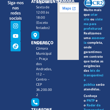
CÂMARA
ATENDIMENTO
Siga-nos
Segunda à
nas
Sexta de
Muito mais
redes
12:00 às
que
criar
sociais
18:00
site
ou
siste
(Exceto
ma para
feriados)
prefeituras
!
Realizamos
uma
assessor
ENDEREÇO
ia
completa,
Sede da
onde
Câmara
garantimos
Municipal
em contrato
– Praça
que todas as
dos
exigências
Andradas,
das
leis de
112 –
transparênci
Centro –
a
CEP
pública
serão
atendidas.
36.200.00
2
Conheça
o
PNTP
e
o
Radar da
TELEFONE
Transparênci
(32)