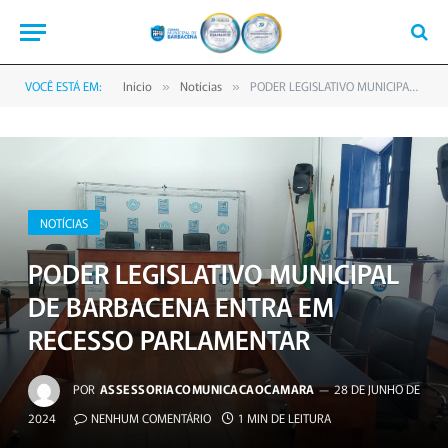
VOCÊ ESTÁ EM:
Início
Notícias
PODER LEGISLATIVO MUNICIPAL DE BARBACENA ENTRA EM RECESSO PARLAMENTAR
»
»
NOTÍCIAS
PODER LEGISLATIVO MUNICIPAL
DE BARBACENA ENTRA EM
RECESSO PARLAMENTAR
POR
ASSESSORIACOMUNICACAOCAMARA
28 DE JUNHO DE
2024
NENHUM COMENTÁRIO
1 MIN DE LEITURA