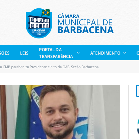
PORTAL DA
SÕES
LEIS
ATENDIMENTO
TRANSPARÊNCIA
da CMB parabeniza Presidente eleito da OAB-Seção Barbacena.