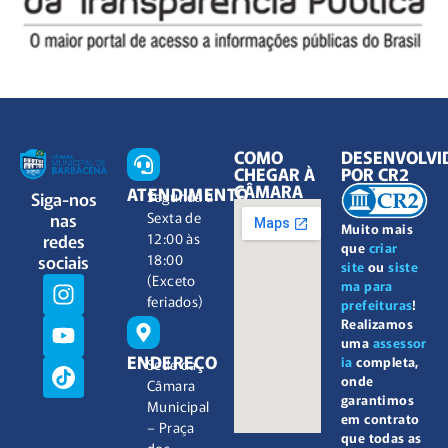
COMO
DESENVOLVI
CHEGAR À
POR CR2
CÂMARA
ATENDIMENTO
Siga-nos
Segunda à
nas
Sexta de
Muito mais
redes
12:00 às
que
criar
sociais
18:00
site
ou
siste
(Exceto
ma para
feriados)
prefeituras
!
Realizamos
uma
assessor
ENDEREÇO
ia
completa,
Sede da
onde
Câmara
garantimos
Municipal
em contrato
– Praça
que todas as
dos