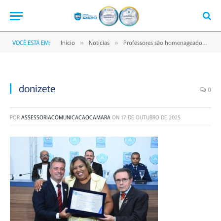
VOCÊ ESTÁ EM:
Início
Notícias
Professores são homenageados em cerimônia na Câmara Municipal de Barbacena
»
»
donizete
0
POR
ASSESSORIACOMUNICACAOCAMARA
ON
17 DE OUTUBRO DE 2025