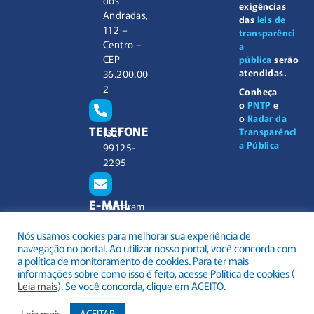
exigências
Andradas,
das
leis de
112 –
transparênci
Centro –
a
CEP
pública
serão
atendidas.
36.200.00
2
Conheça
o
PNTP
e
o
Radar da
TELEFONE
Transparênci
(32)
a Pública
99125-
2295
E-MAIL
camaram
unicipal@
Nós usamos cookies para melhorar sua experiência de
barbacen
navegação no portal. Ao utilizar nosso portal, você concorda com
a.mg.gov.
a política de monitoramento de cookies. Para ter mais
br
informações sobre como isso é feito, acesse Política de cookies (
Leia mais
). Se você concorda, clique em ACEITO.
Leia mais
ACEITAR