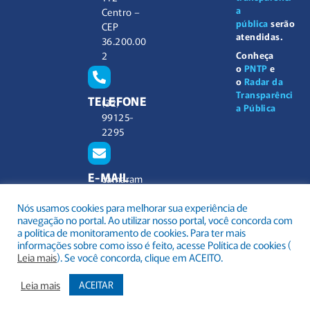
a
Centro –
pública
serão
CEP
atendidas.
36.200.00
2
Conheça
o
PNTP
e
o
Radar da
Transparênci
TELEFONE
(32)
a Pública
99125-
2295
E-MAIL
camaram
unicipal@
Nós usamos cookies para melhorar sua experiência de
barbacen
navegação no portal. Ao utilizar nosso portal, você concorda com
a.mg.gov.
a política de monitoramento de cookies. Para ter mais
br
informações sobre como isso é feito, acesse Política de cookies (
Leia mais
). Se você concorda, clique em ACEITO.
Leia mais
ACEITAR
.
Todos os direitos reservados a Câmara Municipal Barbacena
Mapa do Site
Acessar Área Administrativa
Acessar o Webmail