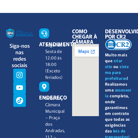
COMO
DESENVOLVI
CHEGAR À
POR CR2
CÂMARA
ATENDIMENTO
Siga-nos
Segunda à
nas
Sexta de
Muito mais
redes
12:00 às
que
criar
sociais
18:00
site
ou
siste
(Exceto
ma para
feriados)
prefeituras
!
Realizamos
uma
assessor
ia
completa,
ENDEREÇO
Sede da
onde
Câmara
garantimos
Municipal
em contrato
– Praça
que todas as
dos
exigências
Andradas,
das
leis de
112 –
transparênci