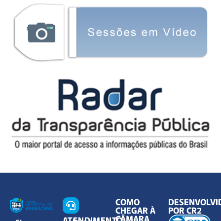
COMO
DESENVOLVI
CHEGAR À
POR CR2
CÂMARA
ATENDIMENTO
Segunda à