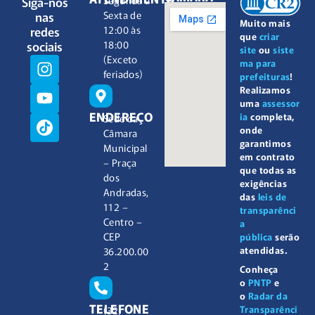
Siga-nos
nas
Sexta de
Muito mais
redes
12:00 às
que
criar
sociais
18:00
site
ou
siste
(Exceto
ma para
feriados)
prefeituras
!
Realizamos
uma
assessor
ENDEREÇO
ia
completa,
Sede da
onde
Câmara
garantimos
Municipal
em contrato
– Praça
que todas as
dos
exigências
Andradas,
das
leis de
112 –
transparênci
Centro –
a
CEP
pública
serão
atendidas.
36.200.00
2
Conheça
o
PNTP
e
o
Radar da
TELEFONE
Transparênci
(32)