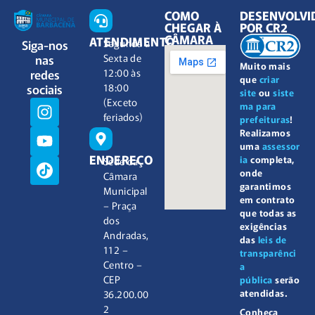
COMO
DESENVOLVI
CHEGAR À
POR CR2
CÂMARA
ATENDIMENTO
Siga-nos
Segunda à
nas
Sexta de
Muito mais
redes
12:00 às
que
criar
sociais
18:00
site
ou
siste
(Exceto
ma para
feriados)
prefeituras
!
Realizamos
uma
assessor
ENDEREÇO
ia
completa,
Sede da
onde
Câmara
garantimos
Municipal
em contrato
– Praça
que todas as
dos
exigências
Andradas,
das
leis de
112 –
transparênci
Centro –
a
CEP
pública
serão
atendidas.
36.200.00
2
Conheça