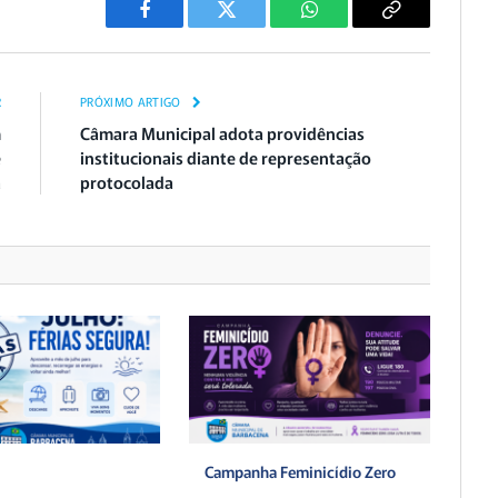
Facebook
Twitter
WhatsApp
Copiar
Link
R
PRÓXIMO ARTIGO
m
Câmara Municipal adota providências
e
institucionais diante de representação
a
protocolada
Campanha Feminicídio Zero