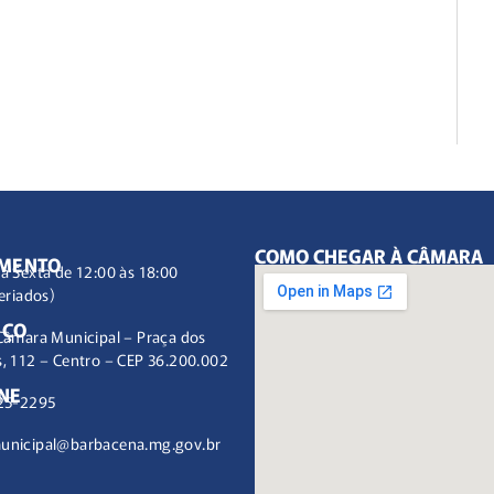
COMO CHEGAR À CÂMARA
IMENTO
à Sexta de 12:00 às 18:00
eriados)
EÇO
Câmara Municipal – Praça dos
, 112 – Centro – CEP 36.200.002
NE
25-2295
unicipal@barbacena.mg.gov.br