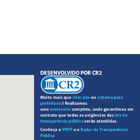
DESENVOLVIDO POR CR2
Muito mais que
criar site
ou
sistema para
prefeituras
! Realizamos
uma
assessoria
completa, onde garantimos em
contrato que todas as exigências das
leis de
transparência pública
serão atendidas.
Conheça o
PNTP
e o
Radar da Transparência
Pública