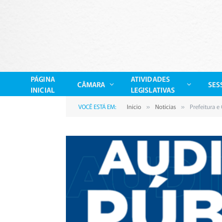
PÁGINA
ATIVIDADES
CÂMARA
SES
INICIAL
LEGISLATIVAS
VOCÊ ESTÁ EM:
Início
Notícias
Prefeitura e
»
»