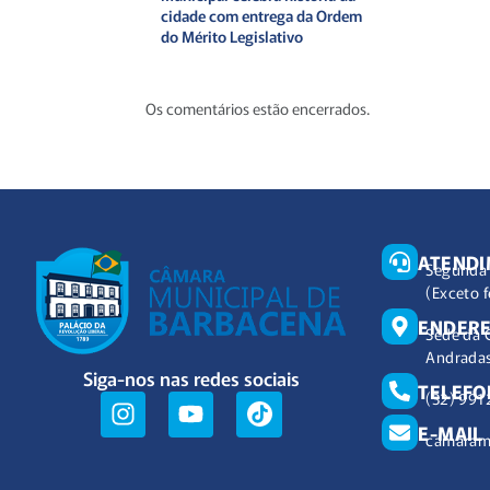
cidade com entrega da Ordem
do Mérito Legislativo
Os comentários estão encerrados.
ATEND
Segunda 
(Exceto f
ENDER
Sede da 
Andradas
Siga-nos nas redes sociais
TELEFO
(32) 991
E-MAIL
camaram