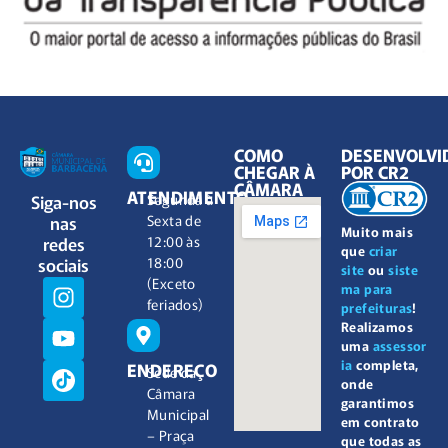
COMO
DESENVOLVI
CHEGAR À
POR CR2
CÂMARA
ATENDIMENTO
Siga-nos
Segunda à
nas
Sexta de
Muito mais
redes
12:00 às
que
criar
sociais
18:00
site
ou
siste
(Exceto
ma para
feriados)
prefeituras
!
Realizamos
uma
assessor
ia
completa,
ENDEREÇO
Sede da
onde
Câmara
garantimos
Municipal
em contrato
– Praça
que todas as