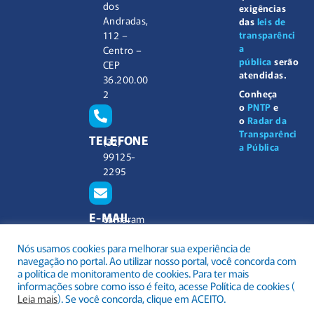
dos
exigências
Andradas,
das
leis de
112 –
transparênci
a
Centro –
pública
serão
CEP
atendidas.
36.200.00
2
Conheça
o
PNTP
e
o
Radar da
Transparênci
TELEFONE
(32)
a Pública
99125-
2295
E-MAIL
camaram
unicipal@
Nós usamos cookies para melhorar sua experiência de
barbacen
navegação no portal. Ao utilizar nosso portal, você concorda com
a.mg.gov.
a política de monitoramento de cookies. Para ter mais
br
informações sobre como isso é feito, acesse Política de cookies (
Leia mais
). Se você concorda, clique em ACEITO.