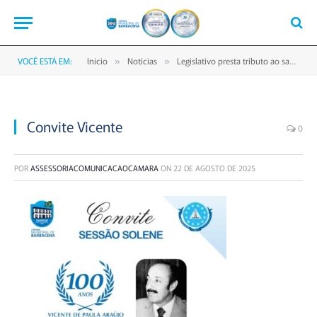
VOCÊ ESTÁ EM:
Início
Notícias
Legislativo presta tributo ao saudoso ex-prefeito Vicente Araújo nos 100 anos de seu nascimento
»
»
Convite Vicente
0
POR
ASSESSORIACOMUNICACAOCAMARA
ON
22 DE AGOSTO DE 2025