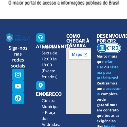
COMO
DESENVOLVI
CHEGAR À
POR CR2
CÂMARA
ATENDIMENTO
Siga-nos
Segunda à
nas
Sexta de
Muito mais
redes
12:00 às
que
criar
sociais
18:00
site
ou
siste
(Exceto
ma para
feriados)
prefeituras
!
Realizamos
uma
assessor
ENDEREÇO
ia
completa,
Sede da
onde
Câmara
garantimos
Municipal
em contrato
– Praça
que todas as
dos
exigências
Andradas,
das
leis de