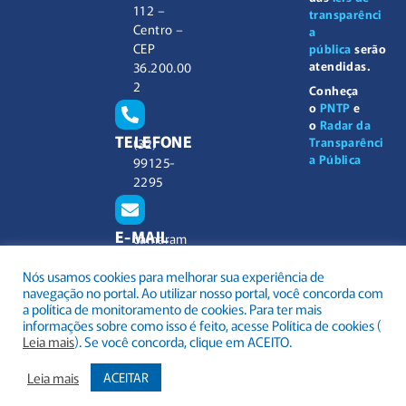
112 –
transparênci
Centro –
a
CEP
pública
serão
atendidas.
36.200.00
2
Conheça
o
PNTP
e
o
Radar da
TELEFONE
Transparênci
(32)
a Pública
99125-
2295
E-MAIL
camaram
unicipal@
Nós usamos cookies para melhorar sua experiência de
barbacen
navegação no portal. Ao utilizar nosso portal, você concorda com
a.mg.gov.
a política de monitoramento de cookies. Para ter mais
br
informações sobre como isso é feito, acesse Política de cookies (
Leia mais
). Se você concorda, clique em ACEITO.
Leia mais
ACEITAR
.
Todos os direitos reservados a Câmara Municipal Barbacena
Mapa do Site
Acessar Área Administrativa
Acessar o Webmail