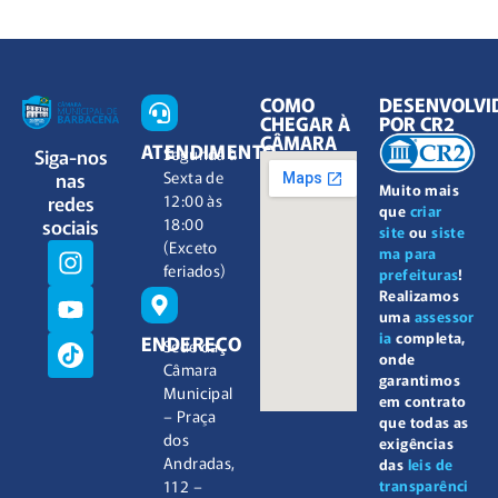
COMO
DESENVOLVI
CHEGAR À
POR CR2
CÂMARA
ATENDIMENTO
Siga-nos
Segunda à
nas
Sexta de
Muito mais
redes
12:00 às
que
criar
sociais
18:00
site
ou
siste
(Exceto
ma para
feriados)
prefeituras
!
Realizamos
uma
assessor
ia
completa,
ENDEREÇO
Sede da
onde
Câmara
garantimos
Municipal
em contrato
– Praça
que todas as
dos
exigências
Andradas,
das
leis de
112 –
transparênci