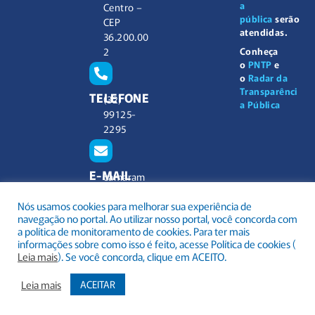
a
Centro –
pública
serão
CEP
atendidas.
36.200.00
2
Conheça
o
PNTP
e
o
Radar da
Transparênci
TELEFONE
(32)
a Pública
99125-
2295
E-MAIL
camaram
unicipal@
Nós usamos cookies para melhorar sua experiência de
barbacen
navegação no portal. Ao utilizar nosso portal, você concorda com
a.mg.gov.
a política de monitoramento de cookies. Para ter mais
br
informações sobre como isso é feito, acesse Política de cookies (
Leia mais
). Se você concorda, clique em ACEITO.
Leia mais
ACEITAR
.
Todos os direitos reservados a Câmara Municipal Barbacena
Mapa do Site
Acessar Área Administrativa
Acessar o Webmail