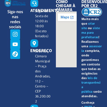
COMO
DESENVOLVI
CHEGAR À
POR CR2
CÂMARA
ATENDIMENTO
Siga-nos
Segunda à
nas
Sexta de
Muito mais
redes
12:00 às
que
criar
sociais
18:00
site
ou
siste
(Exceto
ma para
feriados)
prefeituras
!
Realizamos
uma
assessor
ENDEREÇO
ia
completa,
Sede da
onde
Câmara
garantimos
Municipal
em contrato
– Praça
que todas as
dos
exigências
Andradas,
das
leis de
112 –
transparênci
Centro –
a
CEP
pública
serão
atendidas.
36.200.00
2
Conheça
o
PNTP
e