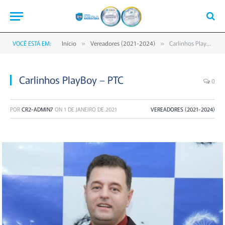
VOCÊ ESTÁ EM:
Início
Vereadores (2021-2024)
Carlinhos PlayBoy – PTC
»
»
Carlinhos PlayBoy – PTC
0
POR
CR2-ADMIN7
ON
1 DE JANEIRO DE 2021
VEREADORES (2021-2024)