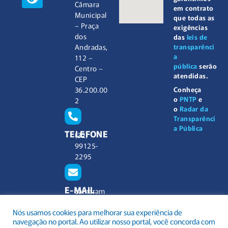
Câmara
em contrato
Municipal
que todas as
– Praça
exigências
dos
das
leis de
Andradas,
transparênci
a
112 –
pública
serão
Centro –
atendidas.
CEP
36.200.00
Conheça
o
PNTP
e
2
o
Radar da
Transparênci
a Pública
TELEFONE
(32)
99125-
2295
E-MAIL
camaram
unicipal@
Nós usamos cookies para melhorar sua experiência de
barbacen
navegação no portal. Ao utilizar nosso portal, você concorda com
a.mg.gov.