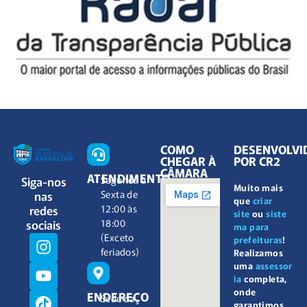
COMO
DESENVOLVI
CHEGAR À
POR CR2
CÂMARA
ATENDIMENTO
Siga-nos
Segunda à
Muito mais
nas
Sexta de
que
criar
redes
12:00 às
site
ou
siste
sociais
18:00
ma para
(Exceto
prefeituras
!
feriados)
Realizamos
uma
assessor
ia
completa,
onde
ENDEREÇO
Sede da
garantimos