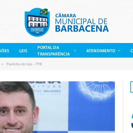
PORTAL DA
SÕES
LEIS
ATENDIMENTO
TRANSPARÊNCIA
Paulinho do Gás – PTB
»