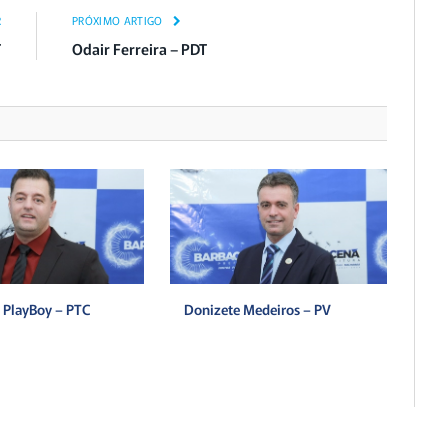
R
PRÓXIMO ARTIGO
T
Odair Ferreira – PDT
 PlayBoy – PTC
Donizete Medeiros – PV