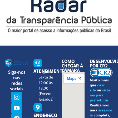
COMO
DESENVOLVI
CHEGAR À
POR CR2
CÂMARA
ATENDIMENTO
Siga-nos
Segunda à
nas
Sexta de
Muito mais
redes
12:00 às
que
criar
sociais
18:00
site
ou
siste
(Exceto
ma para
feriados)
prefeituras
!
Realizamos
uma
assessor
ENDEREÇO
ia
completa,
Sede da