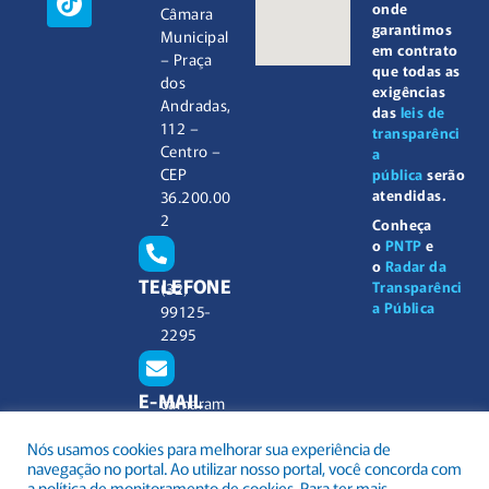
onde
Câmara
garantimos
Municipal
em contrato
– Praça
que todas as
dos
exigências
Andradas,
das
leis de
112 –
transparênci
Centro –
a
CEP
pública
serão
atendidas.
36.200.00
2
Conheça
o
PNTP
e
o
Radar da
TELEFONE
Transparênci
(32)
a Pública
99125-
2295
E-MAIL
camaram
unicipal@
Nós usamos cookies para melhorar sua experiência de
barbacen
navegação no portal. Ao utilizar nosso portal, você concorda com
a.mg.gov.
a política de monitoramento de cookies. Para ter mais