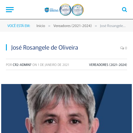
VOCÊ ESTÁ EM:
Início
Vereadores (2021-2024)
José Rosangele de Oliveira
»
»
José Rosangele de Oliveira
0
POR
CR2-ADMIN7
ON
1 DE JANEIRO DE 2021
VEREADORES (2021-2024)