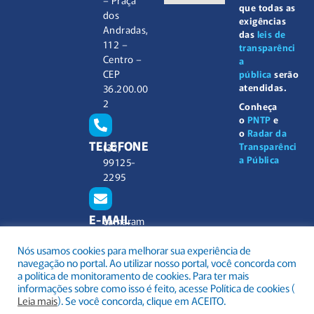
que todas as
dos
exigências
Andradas,
das
leis de
112 –
transparênci
Centro –
a
CEP
pública
serão
atendidas.
36.200.00
2
Conheça
o
PNTP
e
o
Radar da
TELEFONE
Transparênci
(32)
a Pública
99125-
2295
E-MAIL
camaram
unicipal@
Nós usamos cookies para melhorar sua experiência de
barbacen
navegação no portal. Ao utilizar nosso portal, você concorda com
a.mg.gov.
a política de monitoramento de cookies. Para ter mais
br
informações sobre como isso é feito, acesse Política de cookies (
Leia mais
). Se você concorda, clique em ACEITO.