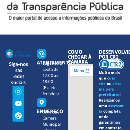
COMO
DESENVOLVI
CHEGAR À
POR CR2
CÂMARA
ATENDIMENTO
Siga-nos
Segunda à
nas
Sexta de
Muito mais
redes
12:00 às
que
criar
sociais
18:00
site
ou
siste
(Exceto
ma para
feriados)
prefeituras
!
Realizamos
uma
assessor
ENDEREÇO
ia
completa,
Sede da
onde
Câmara
garantimos
Municipal
em contrato
– Praça