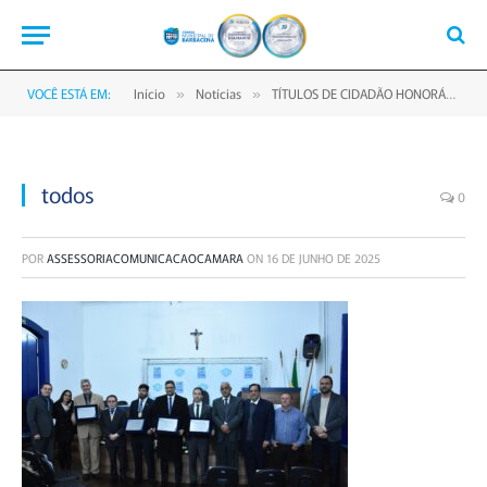
VOCÊ ESTÁ EM:
Início
Notícias
TÍTULOS DE CIDADÃO HONORÁRIO, BENÉMÉRITO E HOMENAGEM À ESCOLA “A MARÉ” MARCAM NOITE SOLENE NA CÂMARA
»
»
todos
0
POR
ASSESSORIACOMUNICACAOCAMARA
ON
16 DE JUNHO DE 2025