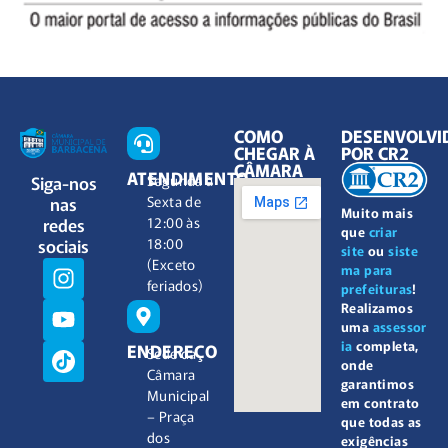
COMO
DESENVOLVI
CHEGAR À
POR CR2
CÂMARA
ATENDIMENTO
Siga-nos
Segunda à
nas
Sexta de
Muito mais
redes
12:00 às
que
criar
sociais
18:00
site
ou
siste
(Exceto
ma para
feriados)
prefeituras
!
Realizamos
uma
assessor
ia
completa,
ENDEREÇO
Sede da
onde
Câmara
garantimos
Municipal
em contrato
– Praça
que todas as
dos
exigências