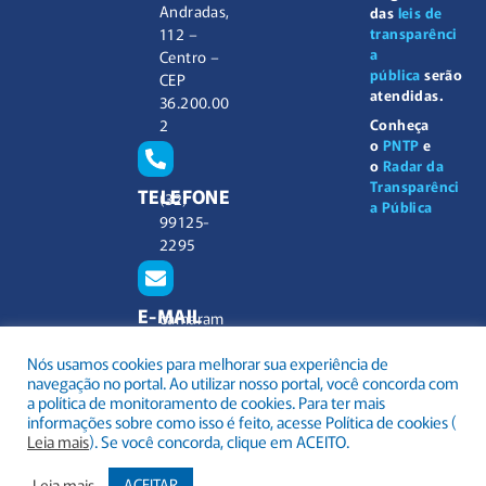
Andradas,
das
leis de
112 –
transparênci
a
Centro –
pública
serão
CEP
atendidas.
36.200.00
2
Conheça
o
PNTP
e
o
Radar da
Transparênci
TELEFONE
(32)
a Pública
99125-
2295
E-MAIL
camaram
unicipal@
Nós usamos cookies para melhorar sua experiência de
barbacen
navegação no portal. Ao utilizar nosso portal, você concorda com
a.mg.gov.
a política de monitoramento de cookies. Para ter mais
br
informações sobre como isso é feito, acesse Política de cookies (
Leia mais
). Se você concorda, clique em ACEITO.
Leia mais
ACEITAR