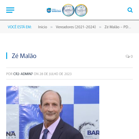
VOCÊ ESTÁ EM:
Início
Vereadores (2021-2024)
Zé Malão – PDT
»
»
»
Zé Malão
0
POR
CR2-ADMIN7
ON
28 DE JULHO DE 2023