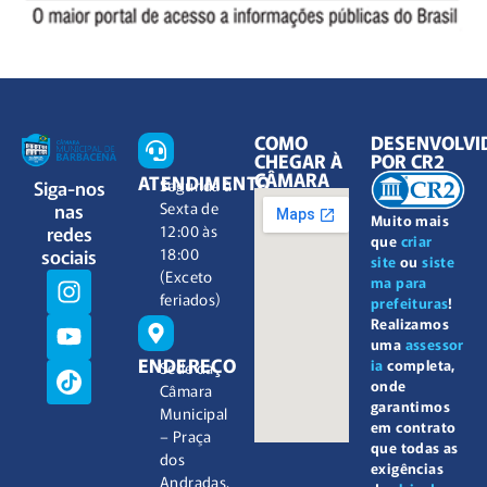
COMO
DESENVOLVI
CHEGAR À
POR CR2
CÂMARA
ATENDIMENTO
Siga-nos
Segunda à
nas
Sexta de
Muito mais
redes
12:00 às
que
criar
sociais
18:00
site
ou
siste
(Exceto
ma para
feriados)
prefeituras
!
Realizamos
uma
assessor
ENDEREÇO
ia
completa,
Sede da
onde
Câmara
garantimos
Municipal
em contrato
– Praça
que todas as
dos
exigências
Andradas,