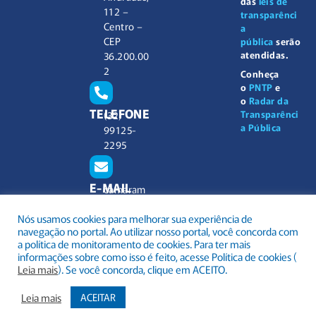
das
leis de
112 –
transparênci
Centro –
a
CEP
pública
serão
atendidas.
36.200.00
2
Conheça
o
PNTP
e
o
Radar da
TELEFONE
Transparênci
(32)
a Pública
99125-
2295
E-MAIL
camaram
unicipal@
Nós usamos cookies para melhorar sua experiência de
barbacen
navegação no portal. Ao utilizar nosso portal, você concorda com
a.mg.gov.
a política de monitoramento de cookies. Para ter mais
br
informações sobre como isso é feito, acesse Política de cookies (
Leia mais
). Se você concorda, clique em ACEITO.
Leia mais
ACEITAR
.
Todos os direitos reservados a Câmara Municipal Barbacena
Mapa do Site
Acessar Área Administrativa
Acessar o Webmail