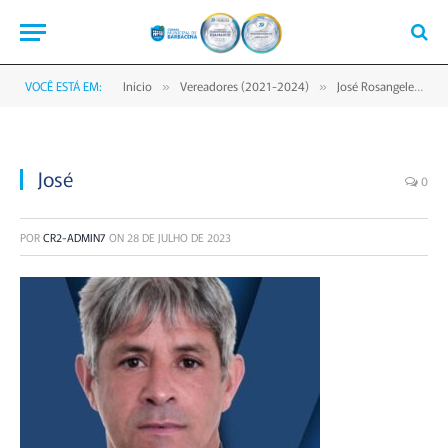
VOCÊ ESTÁ EM:
Início
Vereadores (2021-2024)
José Rosangele de Oliveira
»
»
José
0
POR
CR2-ADMIN7
ON
28 DE JULHO DE 2023